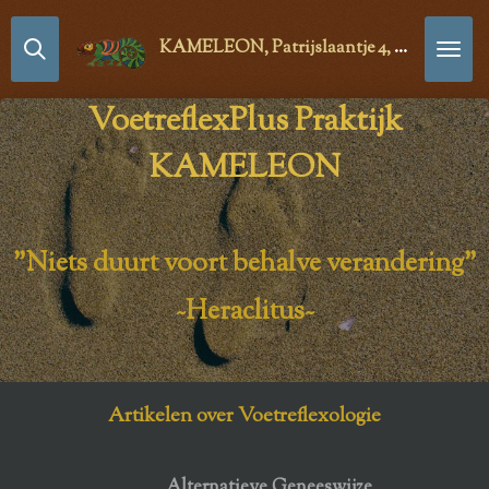
Ga
KAMELEON, Patrijslaantje 4,
2171
LG Sas
direct
naar
VoetreflexPlus Praktijk
de
hoofdinhoud
KAMELEON
"Niets duurt voort behalve verandering"
~Heraclitus~
Artikelen over Voetreflexologie
Alternatieve Geneeswijze