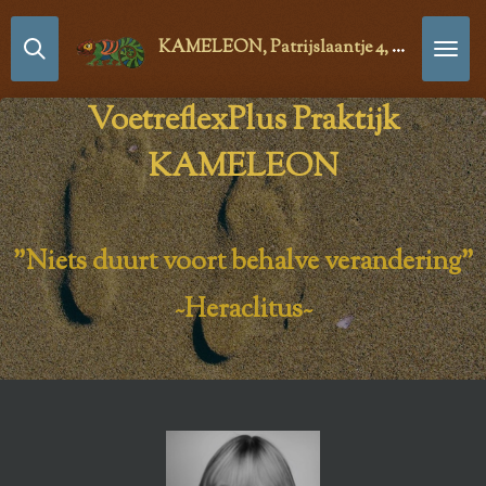
Ga
KAMELEON, Patrijslaantje 4,
2171
LG Sas
direct
naar
VoetreflexPlus Praktijk
de
hoofdinhoud
KAMELEON
"Niets duurt voort behalve verandering"
~Heraclitus~